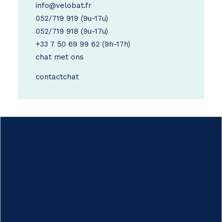
info@velobat.fr
052/719 919
(9u-17u)
052/719 918
(9u-17u)
+33 7 50 69 99 62
(9h-17h)
chat met ons
contact
chat
Hoe werkt het?