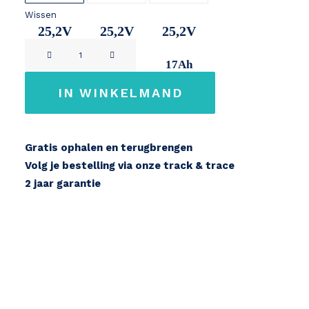
Wissen
25,2V
25,2V
25,2V
SR
10Ah
14Ah
17Ah
SUNTOUR
DIAMOND
IN WINKELMAND
aantal
Gratis ophalen en terugbrengen
Volg je bestelling via onze track & trace
2 jaar garantie