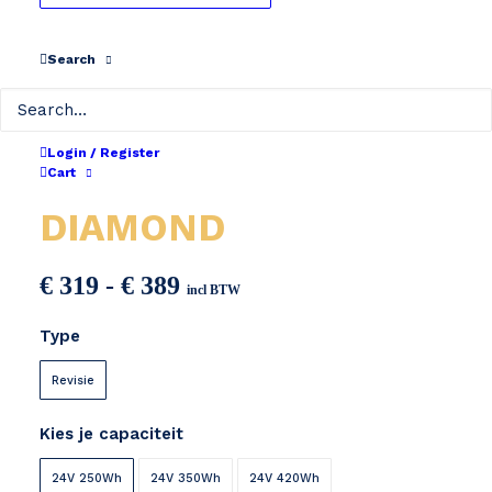
Search
Login / Register
SR SUNTOUR
Cart
DIAMOND
Prijsklasse:
€
319
-
€
389
incl BTW
€ 319
Type
tot
€ 389
Revisie
Kies je capaciteit
24V 250Wh
24V 350Wh
24V 420Wh