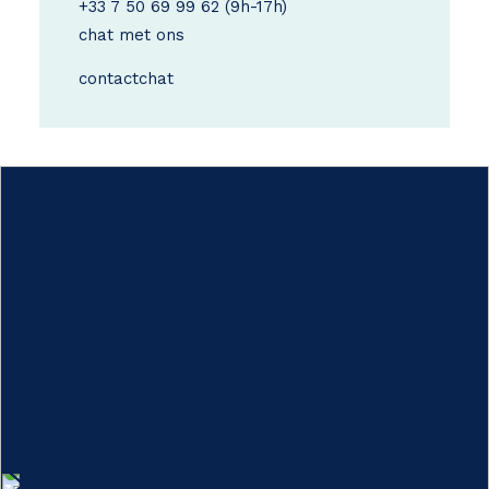
+33 7 50 69 99 62
(9h-17h)
chat met ons
contact
chat
Hoe werkt het?