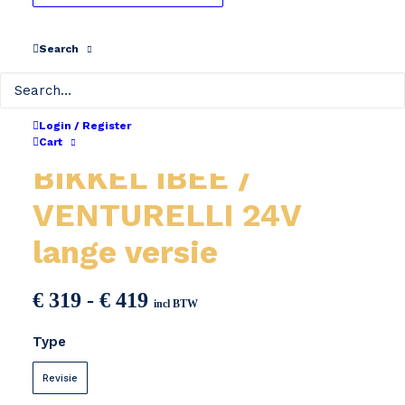
Search
Login / Register
Cart
BIKKEL IBEE /
VENTURELLI 24V
lange versie
Prijsklasse:
€
319
-
€
419
incl BTW
€ 319
Type
tot
€ 419
Revisie