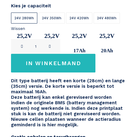
Kies je capaciteit
24V 280Wh
24V 350Wh
24V 420Wh
24V 480Wh
Wissen
25,2V
25,2V
25,2V
25,2V
BIKKEL
11Ah
14Ah
17Ah
20Ah
IBEE
/
IN WINKELMAND
VENTURELLI
24V
Dit type batterij heeft een korte (28cm) en lange
lange
(35cm) versie. De korte versie is beperkt tot
versie
maximaal 16Ah.
Deze batterij kan enkel gereviseerd worden
aantal
indien de originele BMS (battery management
system) nog werkende is. Indien deze printplaat
stuk is kan de batterij niet gereviseerd worden.
Nieuwe cellen plaatsen wanneer de actieradius
geminderd is is hier mogelijk.