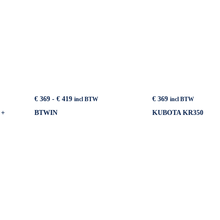
Prijsklasse:
€
369
-
€
419
€
369
incl BTW
incl BTW
€ 369
 +
BTWIN
KUBOTA KR350
tot
€ 419