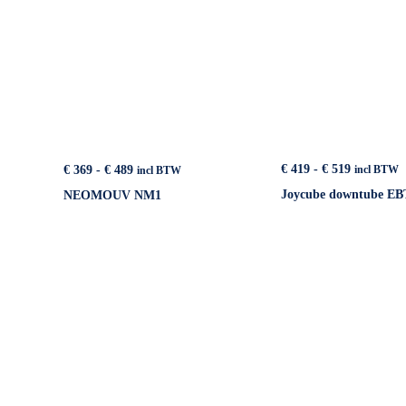
Prijsklass
Prijsklasse:
€
419
-
€
519
€
369
-
€
489
incl BTW
incl BTW
€ 419
€ 369
Joycube downtube EB
NEOMOUV NM1
tot
tot
€ 519
€ 489