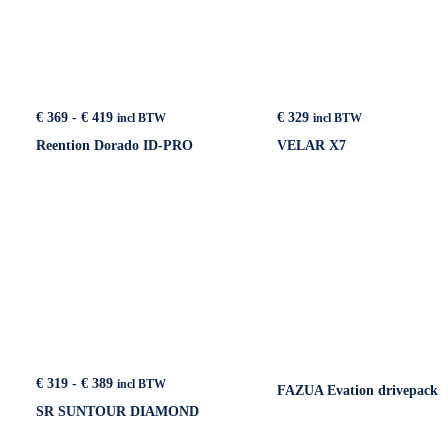
Prijsklasse:
€
369
-
€
419
€
329
incl BTW
incl BTW
€ 369
Reention Dorado ID-PRO
VELAR X7
tot
€ 419
Prijsklasse:
€
319
-
€
389
incl BTW
FAZUA Evation drivepack
€ 319
SR SUNTOUR DIAMOND
tot
€ 389