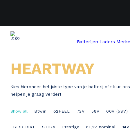
Batterijen
Laders
Merk
Home
Heartway
HEARTWAY
Kies hieronder het juiste type van je batterij of stuur o
helpen je graag verder!
Show all
Btwin
o2FEEL
72V
58V
60V (58V)
BIRD BIKE
STIGA
Prestige
61,2V nominal
14V