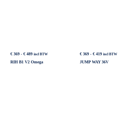
Prijsklasse:
Prijsklasse:
€
369
-
€
489
€
369
-
€
419
incl BTW
incl BTW
€ 369
€ 369
RIH B1 V2 Omega
JUMP WAY 36V
tot
tot
€ 489
€ 419