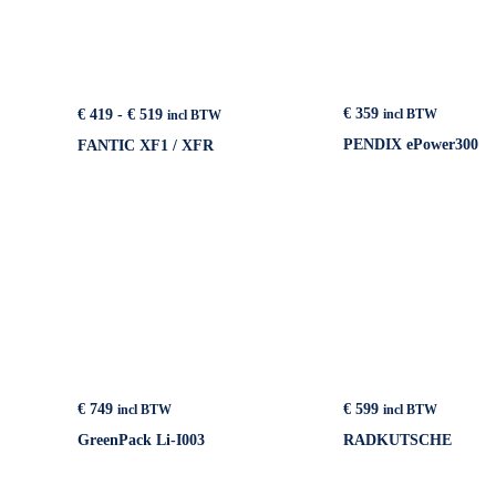
Prijsklasse:
€
359
€
419
-
€
519
incl BTW
incl BTW
€ 419
PENDIX ePower300
FANTIC XF1 / XFR
tot
€ 519
€
749
€
599
incl BTW
incl BTW
GreenPack Li-I003
RADKUTSCHE