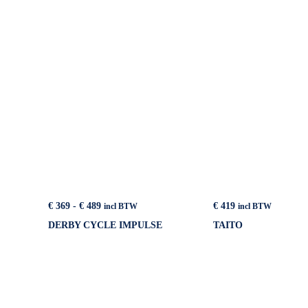
Prijsklasse:
€
369
-
€
489
€
419
incl BTW
incl BTW
€ 369
DERBY CYCLE IMPULSE
TAITO
tot
€ 489