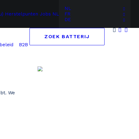
NL
u)
Herstelpunten
Jobs
NL
FR
DE
ZOEK BATTERIJ
B2B
beleid
ebt. We
Zoek op merk