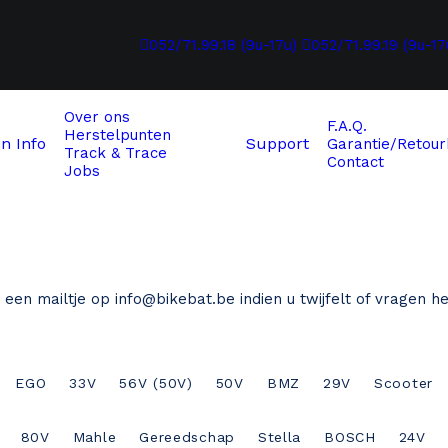
052/71.99.18 (9u-17u)
052/71.99.19 (9u-17
Over ons
F.A.Q.
Herstelpunten
en
Info
Support
Garantie/Retour
Track & Trace
Contact
Jobs
ns een mailtje op
info@bikebat.be
indien u twijfelt of vragen h
EGO
33V
56V (50V)
50V
BMZ
29V
Scooter
80V
Mahle
Gereedschap
Stella
BOSCH
24V