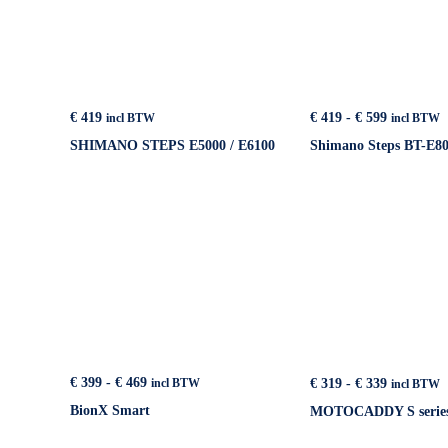
Prijsklass
€
419
€
419
-
€
599
incl BTW
incl BTW
€ 419
SHIMANO STEPS E5000 / E6100
Shimano Steps BT-E8
tot
€ 599
Prijsklasse:
Prijsklass
€
399
-
€
469
€
319
-
€
339
incl BTW
incl BTW
€ 399
€ 319
BionX Smart
MOTOCADDY S serie
tot
tot
€ 469
€ 339