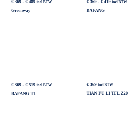
Prijsklasse:
Prijsklasse:
€
369
-
€
489
€
369
-
€
419
incl BTW
incl BTW
€ 369
€ 369
Greenway
BAFANG
tot
tot
€ 489
€ 419
Prijsklasse:
€
369
€
369
-
€
519
incl BTW
incl BTW
€ 369
TIAN FU LI TFL Z20
BAFANG TL
tot
€ 519