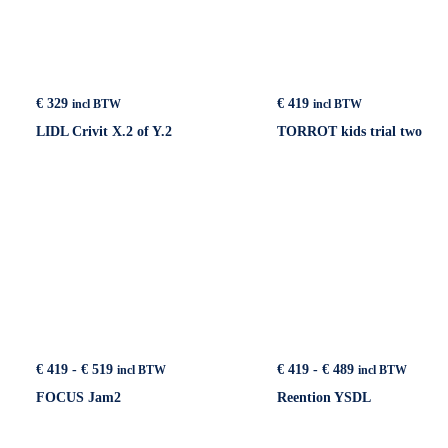
€
329
€
419
incl BTW
incl BTW
LIDL Crivit X.2 of Y.2
TORROT kids trial two
Prijsklasse:
Prijsklasse:
€
419
-
€
519
€
419
-
€
489
incl BTW
incl BTW
€ 419
€ 419
FOCUS Jam2
Reention YSDL
tot
tot
€ 519
€ 489