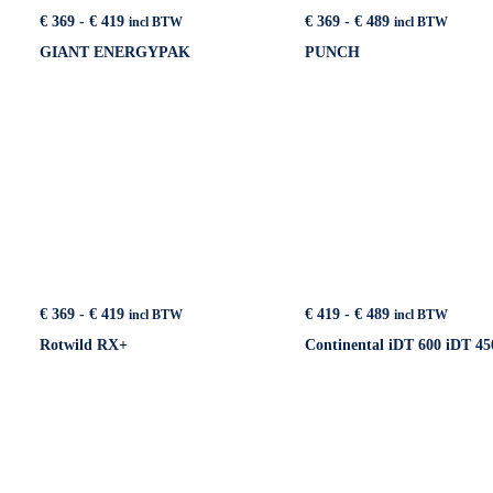
Prijsklasse:
Prijsklasse:
€
369
-
€
419
€
369
-
€
489
incl BTW
incl BTW
€ 369
€ 369
GIANT ENERGYPAK
PUNCH
tot
tot
€ 419
€ 489
Prijsklasse:
Prijsklasse:
€
419
-
€
489
€
369
-
€
419
incl BTW
incl BTW
€ 419
€ 369
Continental iDT 600 iDT 45
Rotwild RX+
tot
tot
€ 489
€ 419