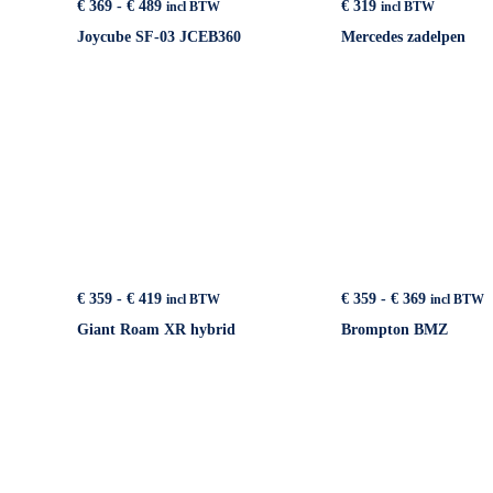
Prijsklasse:
€
369
-
€
489
€
319
incl BTW
incl BTW
€ 369
Joycube SF-03 JCEB360
Mercedes zadelpen
tot
€ 489
Prijsklasse:
Prijsklass
€
359
-
€
419
€
359
-
€
369
incl BTW
incl BTW
€ 359
€ 359
Giant Roam XR hybrid
Brompton BMZ
tot
tot
€ 419
€ 369