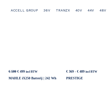
ACCELL GROUP
36V
TRANZX
40V
44V
48V
Oorspronkelijke
Huidige
Prijsklasse:
€
599
€
499
€
369
-
€
489
incl BTW
incl BTW
prijs
prijs
€ 369
MAHLE iX250 Batterij | 242 Wh
PRESTIGE
was:
is:
tot
€ 599.
€ 499.
€ 489